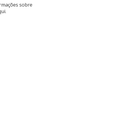
rmações sobre
ui.
Redes Sociais