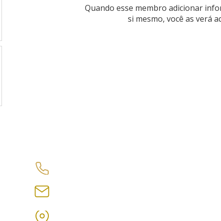
Quando esse membro adicionar info
si mesmo, você as verá aq
Contato
(11) 99999-9999
contato@adilsontorreao.com.br
Av. Antônio de Goes, 275 - Pina, Recife - PE