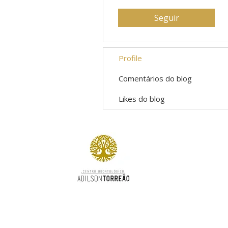
Seguir
Profile
Comentários do blog
Likes do blog
Cuidando do seu sorriso com excelência,
tecnologia e carinho há mais de 15 anos.