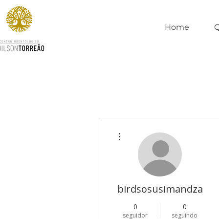
Home
Mais ações
birdsosusimandza
0
0
seguidor
seguindo